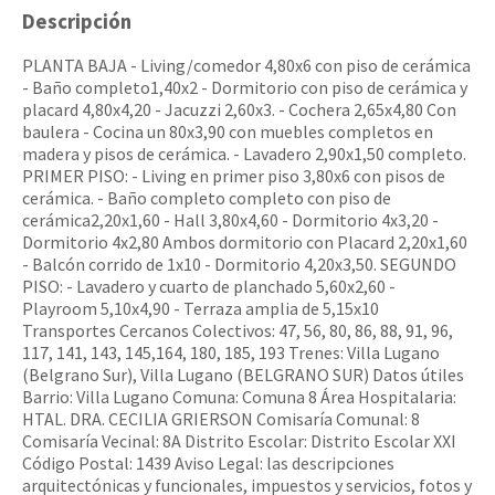
Descripción
PLANTA BAJA - Living/comedor 4,80x6 con piso de cerámica
- Baño completo1,40x2 - Dormitorio con piso de cerámica y
placard 4,80x4,20 - Jacuzzi 2,60x3. - Cochera 2,65x4,80 Con
baulera - Cocina un 80x3,90 con muebles completos en
madera y pisos de cerámica. - Lavadero 2,90x1,50 completo.
PRIMER PISO: - Living en primer piso 3,80x6 con pisos de
cerámica. - Baño completo completo con piso de
cerámica2,20x1,60 - Hall 3,80x4,60 - Dormitorio 4x3,20 -
Dormitorio 4x2,80 Ambos dormitorio con Placard 2,20x1,60
- Balcón corrido de 1x10 - Dormitorio 4,20x3,50. SEGUNDO
PISO: - Lavadero y cuarto de planchado 5,60x2,60 -
Playroom 5,10x4,90 - Terraza amplia de 5,15x10
Transportes Cercanos Colectivos: 47, 56, 80, 86, 88, 91, 96,
117, 141, 143, 145,164, 180, 185, 193 Trenes: Villa Lugano
(Belgrano Sur), Villa Lugano (BELGRANO SUR) Datos útiles
Barrio: Villa Lugano Comuna: Comuna 8 Área Hospitalaria:
HTAL. DRA. CECILIA GRIERSON Comisaría Comunal: 8
Comisaría Vecinal: 8A Distrito Escolar: Distrito Escolar XXI
Código Postal: 1439 Aviso Legal: las descripciones
arquitectónicas y funcionales, impuestos y servicios, fotos y