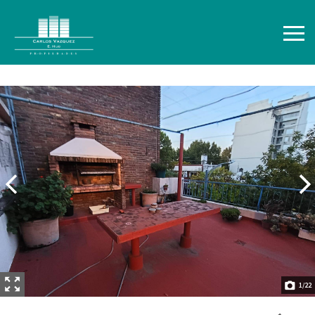
1
/
22